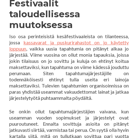
Festivaalit
taloudellisessa
muutoksessa
Iso osa perinteisistä kesäfestivaaleista on tilanteessa,
jossa
kassavarat ja puskurirahastot on jo käytetty
loppuun
, vaikka uusia tapahtumia on pitänyt alkaa jo
järjestää. Viime vuosina on ollut monia tapauksia, joissa
jokin tilaisuus on jo sovittu ja kuluja on ehtinyt koitua
maksettaviksi, kun tapahtuma on viime kädessä jouduttu
perumaan. Siten tapahtumajärjestäjille on
todennäköisesti ehtinyt tulla useita eri lainoja
maksettaviksi. Tulevien tapahtumien organisoinnissa on
paras yhdistää useammat vakuudettomat lainat ja jatkaa
järjestelytyötä puhtaammalta pöydältä.
Se onkin ollut tapahtumajärjestäjien vaivana, kun
useamman vuoden sopimukset ja järjestelyt ovat
puuroutuneet. Ennalta sovittuja asioita on pitänyt
jatkuvasti siirtää, varmistaa tai perua. On syytä olla hyvin
kartalla siitä, mitä on tullutkaan sovittua pari vuotta