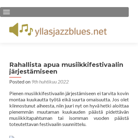
TOGGLE NAVIGATION
Rahallista apua musiikkifestivaalin
järjestämiseen
Posted on
9th huhtikuu 2022
Pienen musiikkifestivaalin järjestämiseen ei tarvita kovin
montaa kuukautta työtä eikä suurta omaisuutta. Jos olet
kiinnostunut aiheesta, niin juuri nyt on hyvä hetki aloittaa
pienemmän muutaman kuukauden päästä pidettävän
musiikkitapahtuman tai isomman vuoden päästä
toteutettavan festivaalin suunnittelu.