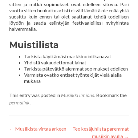
sitten ja mitkä sopimukset ovat edelleen sitovia. Pari
vuotta sitten buukattu artisti ei välttämättä ole enää yhtä
suosittu kuin ennen tai olet saattanut tehdä todellisen
löydön ja saada esiintyjän festivaaleillesi nykyhintaa
halvemmalla.
Muistilista
Tarkista käyttämäsi markkinointikanavat
Yhdistä vakuudettomat lainat
Tarkista pätevätkö aiemmat sopimukset edelleen
Varmista ovatko entiset työntekijät vielä alalla
mukana
This entry was posted in
Musiikki ilmiönä
. Bookmark the
permalink
.
Artikkelien
←
Musiikista virtaa arkeen
Tee kesäjuhlista paremmat
musiikin avulla
→