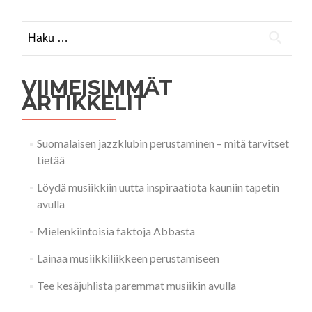
selaus
Haku:
VIIMEISIMMÄT
ARTIKKELIT
Suomalaisen jazzklubin perustaminen – mitä tarvitset
tietää
Löydä musiikkiin uutta inspiraatiota kauniin tapetin
avulla
Mielenkiintoisia faktoja Abbasta
Lainaa musiikkiliikkeen perustamiseen
Tee kesäjuhlista paremmat musiikin avulla