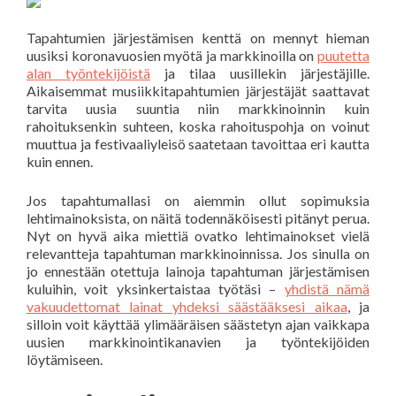
Tapahtumien järjestämisen kenttä on mennyt hieman
uusiksi koronavuosien myötä ja markkinoilla on
puutetta
alan työntekijöistä
ja tilaa uusillekin järjestäjille.
Aikaisemmat musiikkitapahtumien järjestäjät saattavat
tarvita uusia suuntia niin markkinoinnin kuin
rahoituksenkin suhteen, koska rahoituspohja on voinut
muuttua ja festivaaliyleisö saatetaan tavoittaa eri kautta
kuin ennen.
Jos tapahtumallasi on aiemmin ollut sopimuksia
lehtimainoksista, on näitä todennäköisesti pitänyt perua.
Nyt on hyvä aika miettiä ovatko lehtimainokset vielä
relevantteja tapahtuman markkinoinnissa. Jos sinulla on
jo ennestään otettuja lainoja tapahtuman järjestämisen
kuluihin, voit yksinkertaistaa työtäsi –
yhdistä nämä
vakuudettomat lainat yhdeksi säästääksesi aikaa
, ja
silloin voit käyttää ylimääräisen säästetyn ajan vaikkapa
uusien markkinointikanavien ja työntekijöiden
löytämiseen.